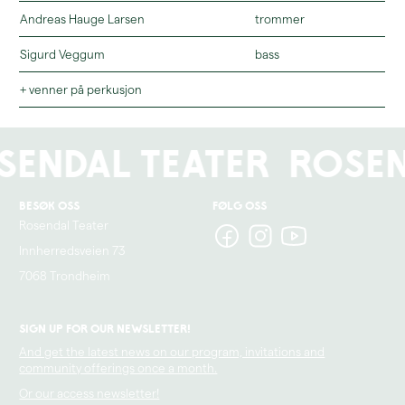
Andreas Hauge Larsen
trommer
Sigurd Veggum
bass
+ venner på perkusjon
sendal Teater
Rosen
Besøk oss
Følg oss
Rosendal Teater
Innherredsveien 73
7068 Trondheim
Sign up for our newsletter!
And get the latest news on our program, invitations and
community offerings once a month.
Or our access newsletter!