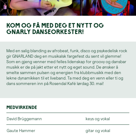
Kom og få med deg et nytt og
gnarly danseorkester!
Med en salig blanding av afrobeat, funk, disco og psykedelisk rock
gir GNARLAND deg en musikalsk fargefest du sent vil glemme!
Som en gjeng venner med felles lidenskap for groovy og dansbar
musikk er de på jakt etter et nytt og eget sound. De ønsker å
smelte sammen pulsen og energien fra klubbmusikk med den
lekne dynamikken til et liveband. Ta med deg en venn eller ti og
dans sommeren inn på Rosendal Kafé lørdag 30. mai!
Medvirkende
David Brüggemann
keys og vokal
Gaute Hammer
gitar og vokal