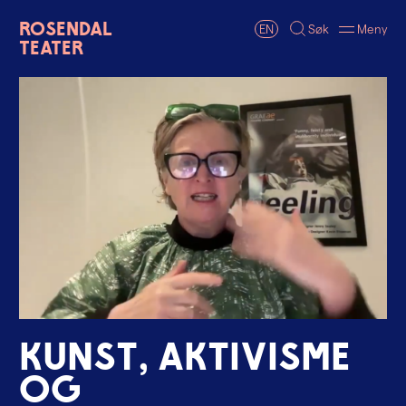
Rosendal
EN
Søk
Meny
Teater
K
u
n
s
t
,
a
k
t
i
v
i
s
m
e
o
g