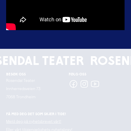
endal Teater
Rosen
Besøk oss
Følg oss
Rosendal Teater
Innherredsveien 73
7068 Trondheim
Få med deg det som skjer i tide!
Meld deg på nyhetsbrevet vårt!
Eller vårt tilgjengelighets-nyhetsbrev!