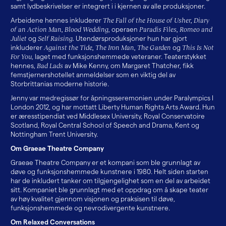
samt lydbeskrivelser er integrert i i kjernen av alle produksjoner.
Arbeidene hennes inkluderer
The Fall of the House of Usher, Diary
of an Action Man, Blood Wedding,
operaen
Paradis Files, Romeo and
Juliet
og
Self Raising.
Utendørsproduksjoner hun har gjort
inkluderer
Against the Tide, The Iron Man, The Garden
og
This Is Not
For You
, laget med funksjonshemmede veteraner. Teaterstykket
hennes,
Bad Lads
av Mike Kenny, om Margaret Thatcher, fikk
femstjernershotellet anmeldelser som en viktig del av
Storbrittanias moderne historie.
Jenny var medregissør for åpningsseremonien under Paralympics I
London 2012, og har mottatt Liberty Human Rights Arts Award. Hun
er æresstipendiat ved Middlesex University, Royal Conservatoire
Scotland, Royal Central School of Speech and Drama, Kent og
Nottingham Trent University.
Om Graeae Theatre Company
Graeae Theatre Company er et kompani som ble grunnlagt av
døve og funksjonshemmede kunstnere i 1980. Helt siden starten
har de inkludert tanker om tilgjengelighet som en del av arbeidet
sitt. Kompaniet ble grunnlagt med et oppdrag om å skape teater
av høy kvalitet gjennom visjonen og praksisen til døve,
funksjonshemmede og nevrodivergente kunstnere.
Om Relaxed Conversations