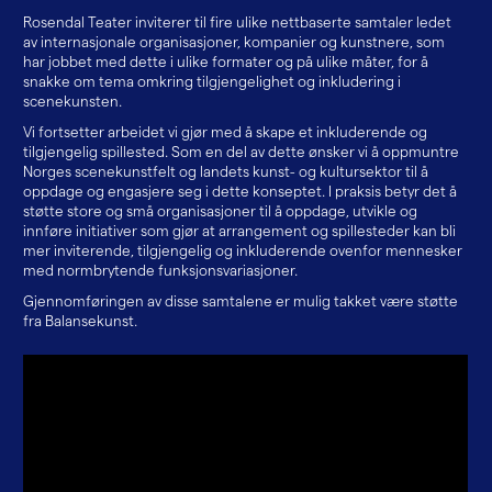
Rosendal Teater inviterer til fire ulike nettbaserte samtaler ledet
av internasjonale organisasjoner, kompanier og kunstnere, som
har jobbet med dette i ulike formater og på ulike måter, for å
snakke om tema omkring tilgjengelighet og inkludering i
scenekunsten.
Vi fortsetter arbeidet vi gjør med å skape et inkluderende og
tilgjengelig spillested. Som en del av dette ønsker vi å oppmuntre
Norges scenekunstfelt og landets kunst- og kultursektor til å
oppdage og engasjere seg i dette konseptet. I praksis betyr det å
støtte store og små organisasjoner til å oppdage, utvikle og
innføre initiativer som gjør at arrangement og spillesteder kan bli
mer inviterende, tilgjengelig og inkluderende ovenfor mennesker
med normbrytende funksjonsvariasjoner.
Gjennomføringen av disse samtalene er mulig takket være støtte
fra Balansekunst.