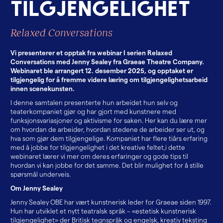
t
i
l
g
j
e
n
g
e
l
i
g
h
e
t
Relaxed Conversations
Vi presenterer et opptak fra webinar I serien Relaxed
Conversations med Jenny Sealey fra Graeae Theatre Company.
Webinaret ble arrangert 12. desember 2025, og opptaket er
tilgjengelig for å fremme videre læring om tilgjengelighetsarbeid
innen scenekunsten.
I denne samtalen presenterte hun arbeidet hun selv og
teaterkompaniet gjør og har gjort med kunstnere med
funksjonsvariasjoner og aktivisme for saken. Her kan du lære mer
om hvordan de arbeider, hvordan stedene de arbeider ser ut, og
hva som gjør dem tilgjengelige. Kompaniet har flere tiårs erfaring
med å jobbe for tilgjengelighet i det kreative feltet,i dette
webinaret lærer vi mer om deres erfaringer og gode tips til
hvordan vi kan jobbe for det samme. Det blir mulighet for å stille
spørsmål underveis.
Om Jenny Sealey
Jenny Sealey OBE har vært kunstnerisk leder for Graeae siden 1997.
Hun har utviklet et nytt teatralsk språk – «estetisk kunstnerisk
tilgjengelighet» der Britisk tegnspråk og engelsk, kreativ teksting