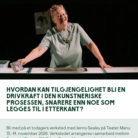
Hvordan kan tilgjengelighet bli en
drivkraft i den kunstneriske
prosessen, snarere enn noe som
legges til i etterkant?
Bli med på et todagers verksted med Jenny Sealey på Teater Manu
13.–14. november 2026. Verkstedet arrangeres i samarbeid mellom