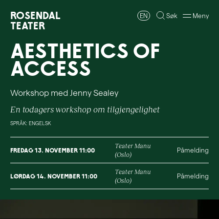
Rosendal
EN
Søk
Meny
Teater
Aesthetics of
access
Workshop med Jenny Sealey
En todagers workshop om tilgjengelighet
SPRÅK: ENGELSK
Teater Manu
fredag 13. november 11:00
Påmelding
(Oslo)
Teater Manu
lørdag 14. november 11:00
Påmelding
(Oslo)