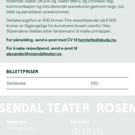
Rosendal Teater, SKUDA og Teater Manu, og utforsker regi,
kommunikasjon og inkluderende scenekunst gjennom tegn, lyd,
blikk og samarbeid i prøverommet.
Deltakeravgiften er 500 kroner. Fire reisestipender på 6 000
kroner er tilgjengelige for kunstnere bosatt utenfor Oslo.
Stipendene tildeles etter førstemann til mølla-prinsippet.
For påmelding, send e-post med CV til
henriette@skuda.no
.
For å søke reisestipend, send e-post til
alexander@rosendalteater.no
.
Billettpriser
Deltakelse
500,-
sendal Teater
Rosen
Besøk oss
Følg oss
Rosendal Teater