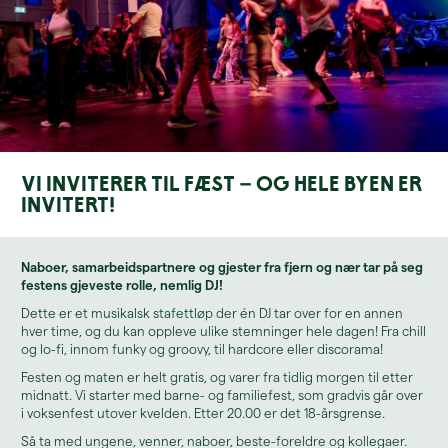
Vi inviterer til fæst – og hele byen er
invitert!
Naboer, samarbeidspartnere og gjester fra fjern og nær tar på seg
festens gjeveste rolle, nemlig DJ!
Dette er et musikalsk stafettløp der én DJ tar over for en annen
hver time, og du kan oppleve ulike stemninger hele dagen! Fra chill
og lo-fi, innom funky og groovy, til hardcore eller discorama!
Festen og maten er helt gratis, og varer fra tidlig morgen til etter
midnatt. Vi starter med barne- og familiefest, som gradvis går over
i voksenfest utover kvelden. Etter 20.00 er det 18-årsgrense.
Så ta med ungene, venner, naboer, beste-foreldre og kollegaer.