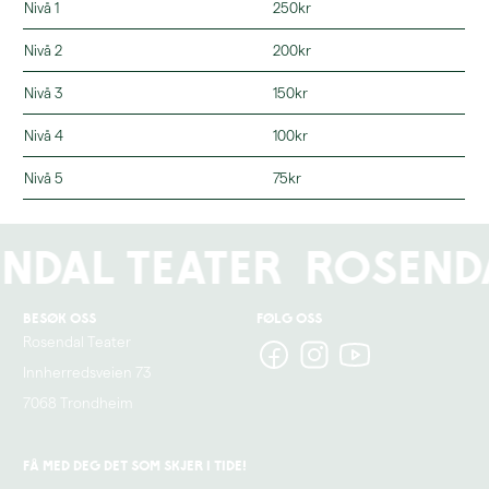
Nivå 1
250kr
Nivå 2
200kr
Nivå 3
150kr
Nivå 4
100kr
Nivå 5
75kr
ndal Teater
Rosenda
Besøk oss
Følg oss
Rosendal Teater
Innherredsveien 73
7068 Trondheim
Få med deg det som skjer i tide!