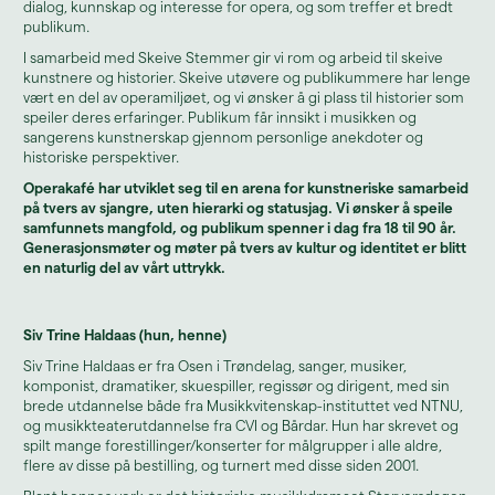
dialog, kunnskap og interesse for opera, og som treffer et bredt
publikum.
I samarbeid med Skeive Stemmer gir vi rom og arbeid til skeive
kunstnere og historier. Skeive utøvere og publikummere har lenge
vært en del av operamiljøet, og vi ønsker å gi plass til historier som
speiler deres erfaringer. Publikum får innsikt i musikken og
sangerens kunstnerskap gjennom personlige anekdoter og
historiske perspektiver.
Operakafé har utviklet seg til en arena for kunstneriske samarbeid
på tvers av sjangre, uten hierarki og statusjag. Vi ønsker å speile
samfunnets mangfold, og publikum spenner i dag fra 18 til 90 år.
Generasjonsmøter og møter på tvers av kultur og identitet er blitt
en naturlig del av vårt uttrykk.
Siv Trine Haldaas (hun, henne)
Siv Trine Haldaas er fra Osen i Trøndelag, sanger, musiker,
komponist, dramatiker, skuespiller, regissør og dirigent, med sin
brede utdannelse både fra Musikkvitenskap-instituttet ved NTNU,
og musikkteaterutdannelse fra CVI og Bårdar. Hun har skrevet og
spilt mange forestillinger/konserter for målgrupper i alle aldre,
flere av disse på bestilling, og turnert med disse siden 2001.