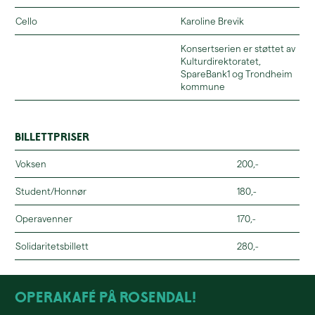
Cello
Karoline Brevik
Konsertserien er støttet av
Kulturdirektoratet,
SpareBank1 og Trondheim
kommune
Billettpriser
Voksen
200,-
Student/Honnør
180,-
Operavenner
170,-
Solidaritetsbillett
280,-
Operakafé på Rosendal!