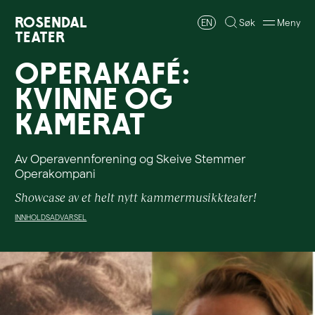
Rosendal
EN
Søk
Meny
Teater
Operakafé:
Kvinne og
Kamerat
Av Operavennforening og Skeive Stemmer
Operakompani
Showcase av et helt nytt kammermusikkteater!
INNHOLDSADVARSEL