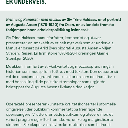
er underveis.
Kvinne og Kamerat – med musikk
av Siv Trine Haldaas, er et portrett
av Augusta Aasen (1878-1920) fra Osen, en av landets fremste
forkjemper innen arbeiderpolitikk og kvinnesak.
Siv Trine Haldaas, manusforfatter, komponist og utøver,
presenterer en smakebit av et helt nytt verk som er underveis.
Manus er basert på Arild Byes biografi Augusta Aasen – Viljen.
Striden. Reisen. En livshistorie 1878-1920 (Foreningen Gamle
Steinkjer, 2020).
Musikken, framført av strykekvartett og mezzosopran, inngår i
historien som medspiller, i tett vev med teksten. Den skisserer så
vel de emosjonelle grunntonene i historien som de dramatiske,
med henspilling til de politiske strømninger som utgjorde
bakteppet for Augusta Aasens livslange dedikasjon.
Operakafé presenterer kuraterte kvalitetskonserter i uformelle
omgivelser, der publikum kommer tett på fremragende
operasangere. Vi utfordrer både publikum og utøvere med et
variert program og løfter frem skeive, unike og marginaliserte
stemmer. Slik skaper vi en lavterskel møteplass som bidrar til