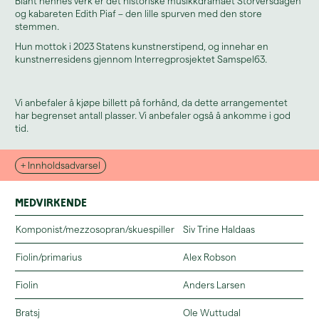
Blant hennes verk er det historiske musikkdramaet Storversdagen
og kabareten Edith Piaf – den lille spurven med den store
stemmen.
Hun mottok i 2023 Statens kunstnerstipend, og innehar en
kunstnerresidens gjennom Interregprosjektet Samspel63.
Vi anbefaler å kjøpe billett på forhånd, da dette arrangementet
har begrenset antall plasser. Vi anbefaler også å ankomme i god
tid.
+ Innholdsadvarsel
Medvirkende
Komponist/mezzosopran/skuespiller
Siv Trine Haldaas
Fiolin/primarius
Alex Robson
Les mer om avslappa sone og
Fiolin
Anders Larsen
tilgjengelighet her.
Bratsj
Ole Wuttudal