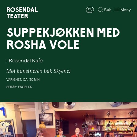
Rosendal
EN
Søk
Meny
Teater
Suppekjøkken med
Rosha Vole
i Rosendal Kafé
Møt kunstneren bak Skyene!
VARIGHET: CA. 30 MIN
SPRÅK: ENGELSK