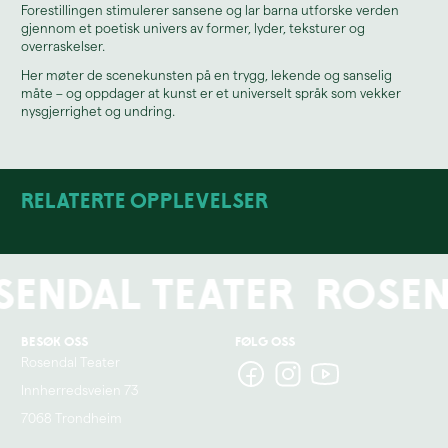
Forestillingen stimulerer sansene og lar barna utforske verden
gjennom et poetisk univers av former, lyder, teksturer og
overraskelser.
Her møter de scenekunsten på en trygg, lekende og sanselig
måte – og oppdager at kunst er et universelt språk som vekker
nysgjerrighet og undring.
Relaterte opplevelser
sendal Teater
Rosen
Besøk oss
Følg oss
Rosendal Teater
Innherredsveien 73
7068 Trondheim