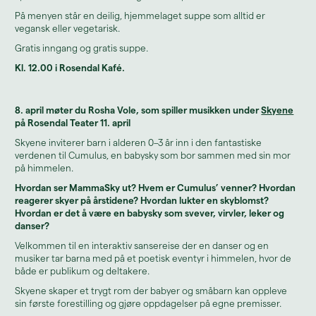
På menyen står en deilig, hjemmelaget suppe som alltid er
vegansk eller vegetarisk.
Gratis inngang og gratis suppe.
Kl. 12.00 i Rosendal Kafé.
8. april møter du Rosha Vole
, som spiller musikken under
Skyene
på Rosendal Teater 11. april
Skyene inviterer barn i alderen 0–3 år inn i den fantastiske
verdenen til Cumulus, en babysky som bor sammen med sin mor
på himmelen.
Hvordan ser MammaSky ut? Hvem er Cumulus’ venner? Hvordan
reagerer skyer på årstidene? Hvordan lukter en skyblomst?
Hvordan er det å være en babysky som svever, virvler, leker og
danser?
Velkommen til en interaktiv sansereise der en danser og en
musiker tar barna med på et poetisk eventyr i himmelen, hvor de
både er publikum og deltakere.
Skyene skaper et trygt rom der babyer og småbarn kan oppleve
sin første forestilling og gjøre oppdagelser på egne premisser.