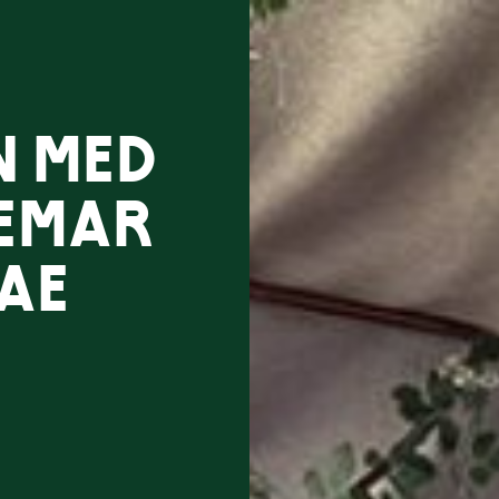
n med
emar
ae