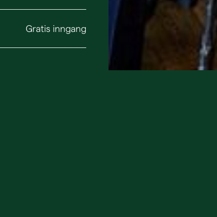
Gratis inngang
Bli med på 
hyggelig p
Under suppekjøkkene
jobber på Rosendal. 
forteller om kunstner
har på gang. Høsten