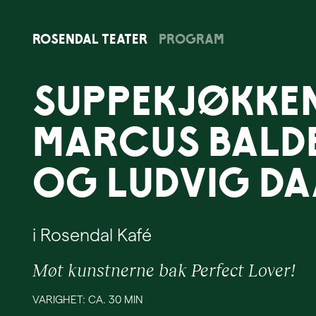
Rosendal
Teater
Program
Suppekjøkke
Marcus Bald
og Ludvig Da
i Rosendal Kafé
Møt kunstnerne bak Perfect Lover!
VARIGHET: CA. 30 MIN