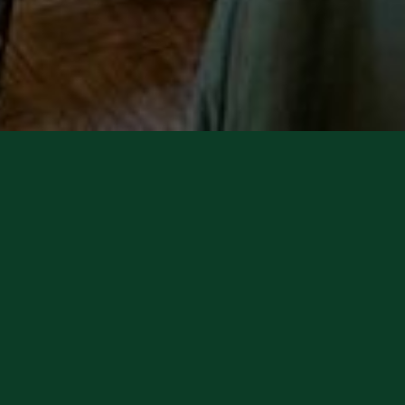
gratis lunsj og en
rat om kunsten!
t kan du få møte kunstnere som for tiden
Du får servert gratis lunsj mens kunstneren
skapet sitt eller prosjekt og forestillinger de
s suppekokk er Hilde Stålkjær Osen.