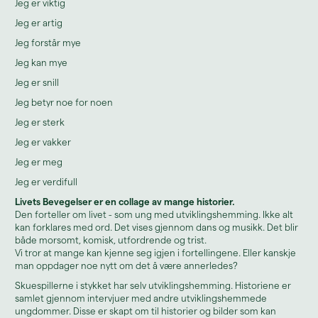
Jeg er viktig
Jeg er artig
Jeg forstår mye
Jeg kan mye
Jeg er snill
Jeg betyr noe for noen
Jeg er sterk
Jeg er vakker
Jeg er meg
Jeg er verdifull
Livets Bevegelser er en collage av mange historier.
Den forteller om livet - som ung med utviklingshemming. Ikke alt
kan forklares med ord. Det vises gjennom dans og musikk. Det blir
både morsomt, komisk, utfordrende og trist.
Vi tror at mange kan kjenne seg igjen i fortellingene. Eller kanskje
man oppdager noe nytt om det å være annerledes?
Skuespillerne i stykket har selv utviklingshemming. Historiene er
samlet gjennom intervjuer med andre utviklingshemmede
ungdommer. Disse er skapt om til historier og bilder som kan