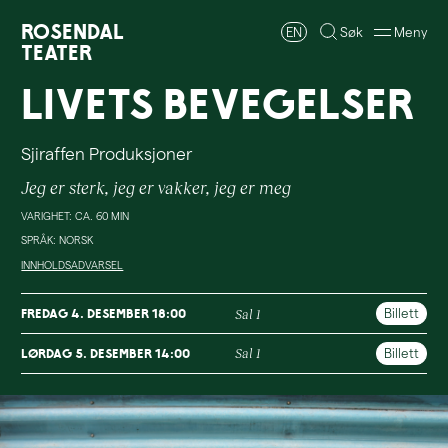
Rosendal
EN
Søk
Meny
Teater
Livets Bevegelser
Sjiraffen Produksjoner
Jeg er sterk, jeg er vakker, jeg er meg
VARIGHET: CA. 60 MIN
SPRÅK: NORSK
INNHOLDSADVARSEL
Billett
fredag 4. desember 18:00
Sal 1
Billett
lørdag 5. desember 14:00
Sal 1