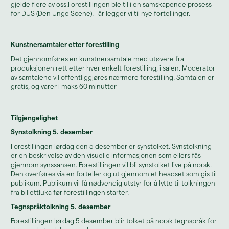
gjelde flere av oss.Forestillingen ble til i en samskapende prosess
for DUS (Den Unge Scene). I år legger vi til nye fortellinger.
Kunstnersamtaler etter forestilling
Det gjennomføres en kunstnersamtale med utøvere fra
produksjonen rett etter hver enkelt forestilling, i salen. Moderator
av samtalene vil offentliggjøres nærmere forestilling. Samtalen er
gratis, og varer i maks 60 minutter
Tilgjengelighet
Synstolkning 5. desember
Forestillingen lørdag den 5 desember er synstolket. Synstolkning
er en beskrivelse av den visuelle informasjonen som ellers fås
gjennom synssansen. Forestillingen vil bli synstolket live på norsk.
Den overføres via en forteller og ut gjennom et headset som gis til
publikum. Publikum vil få nødvendig utstyr for å lytte til tolkningen
fra billettluka før forestillingen starter.
Tegnspråktolkning 5. desember
Forestillingen lørdag 5 desember blir tolket på norsk tegnspråk for