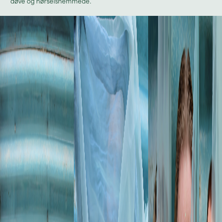
døve og hørselshemmede.