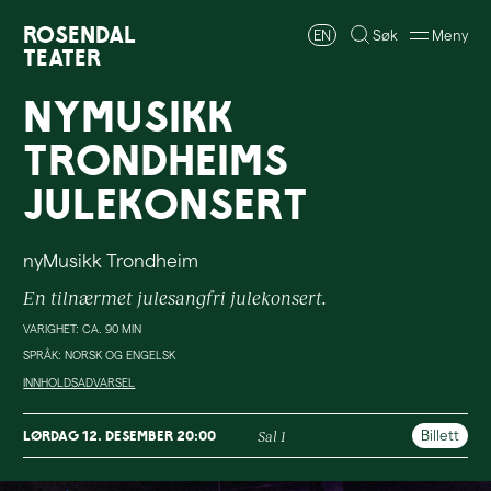
Rosendal
EN
Søk
Meny
Teater
nyMusikk
Trondheims
Julekonsert
nyMusikk Trondheim
En tilnærmet julesangfri julekonsert.
VARIGHET: CA. 90 MIN
SPRÅK: NORSK OG ENGELSK
INNHOLDSADVARSEL
Billett
lørdag 12. desember 20:00
Sal 1