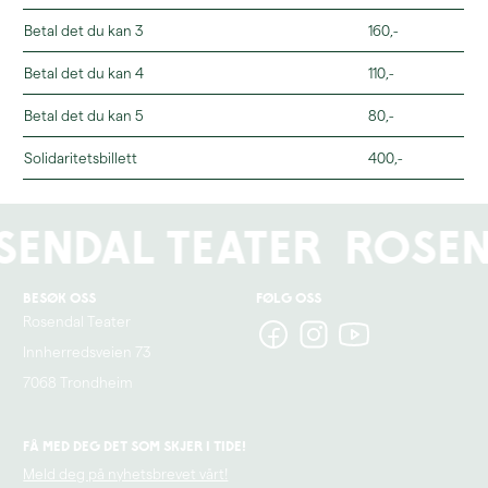
Les mer om avslappa sone og
Betal det du kan 3
160,-
tilgjengelighet her.
Betal det du kan 4
110,-
Betal det du kan 5
80,-
Solidaritetsbillett
400,-
sendal Teater
Rosen
Besøk oss
Følg oss
Rosendal Teater
Innherredsveien 73
7068 Trondheim
Få med deg det som skjer i tide!
Meld deg på nyhetsbrevet vårt!