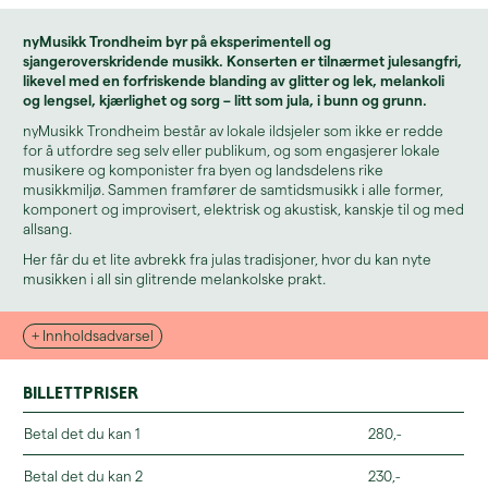
nyMusikk Trondheim byr på eksperimentell og
sjangeroverskridende musikk. Konserten er tilnærmet julesangfri,
likevel med en forfriskende blanding av glitter og lek, melankoli
og lengsel, kjærlighet og sorg – litt som jula, i bunn og grunn.
nyMusikk Trondheim består av lokale ildsjeler som ikke er redde
for å utfordre seg selv eller publikum, og som engasjerer lokale
musikere og komponister fra byen og landsdelens rike
musikkmiljø. Sammen framfører de samtidsmusikk i alle former,
komponert og improvisert, elektrisk og akustisk, kanskje til og med
allsang.
Her får du et lite avbrekk fra julas tradisjoner, hvor du kan nyte
musikken i all sin glitrende melankolske prakt.
+ Innholdsadvarsel
Billettpriser
Betal det du kan 1
280,-
Betal det du kan 2
230,-