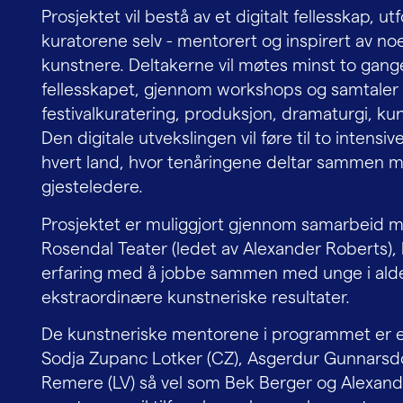
Prosjektet vil bestå av et digitalt fellesskap, 
kuratorene selv - mentorert og inspirert av n
kunstnere. Deltakerne vil møtes minst to gange
fellesskapet, gjennom workshops og samtaler 
festivalkuratering, produksjon, dramaturgi, ku
Den digitale utvekslingen vil føre til to inten
hvert land, hvor tenåringene deltar sammen 
gjesteledere.
Prosjektet er muliggjort gjennom samarbeid m
Rosendal Teater (ledet av Alexander Roberts)
erfaring med å jobbe sammen med unge i alde
ekstraordinære kunstneriske resultater.
De kunstneriske mentorene i programmet er er
Sodja Zupanc Lotker (CZ), Asgerdur Gunnarsdott
Remere (LV) så vel som Bek Berger og Alexand