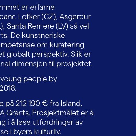
ammet er erfarne
upanc Lotker (CZ), Asgerdur
L), Santa Remere (LV) så vel
ts. De kunstneriske
kompetanse om kuratering
t globalt perspektiv. Slik er
onal dimensjon til prosjektet.
r young people by
2018.
 på 212 190 € fra Island,
 Grants. Prosjektmålet er å
i å løse utfordringer av
e i byers kulturliv.