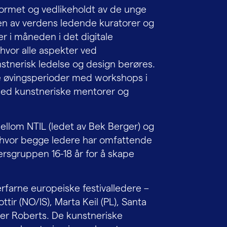
utformet og vedlikeholdt av de unge
oen av verdens ledende kuratorer og
r i måneden i det digitale
hvor alle aspekter ved
nstnerisk ledelse og design berøres.
sive øvingsperioder med workshops i
med kunstneriske mentorer og
ellom NTIL (ledet av Bek Berger) og
, hvor begge ledere har omfattende
rsgruppen 16-18 år for å skape
farne europeiske festivalledere –
ir (NO/IS), Marta Keil (PL), Santa
er Roberts. De kunstneriske