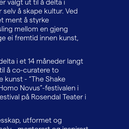
algt ut til å delta i
r selv å skape kultur. Ved
et ment å styrke
ksling mellom en gjeng
e ei fremtid innen kunst,
 delta i et 14 måneder langt
il å co-curatere to
de kunst - “The Shake
omo Novus”-festivalen i
stival på Rosendal Teater i
llesskap, utformet og
elv - mentorert og inspirert