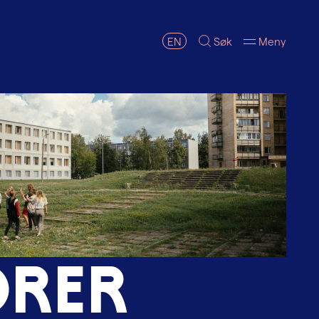
EN
Søk
Meny
o
r
e
r