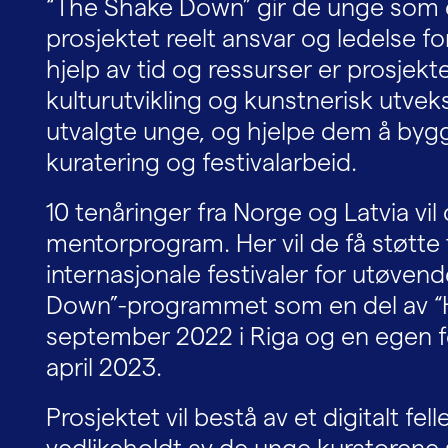
“The Shake Down” gir de unge som er v
prosjektet reelt ansvar og ledelse fo
hjelp av tid og ressurser er prosjekt
kulturutvikling og kunstnerisk utve
utvalgte unge, og hjelpe dem å bygg
kuratering og festivalarbeid.
10 tenåringer fra Norge og Latvia vil
mentorprogram. Her vil de få støtte t
internasjonale festivaler for utøven
Down”-programmet som en del av “H
september 2022 i Riga og en egen fe
april 2023.
Prosjektet vil bestå av et digitalt fe
vedlikeholdt av de unge kuratorene s