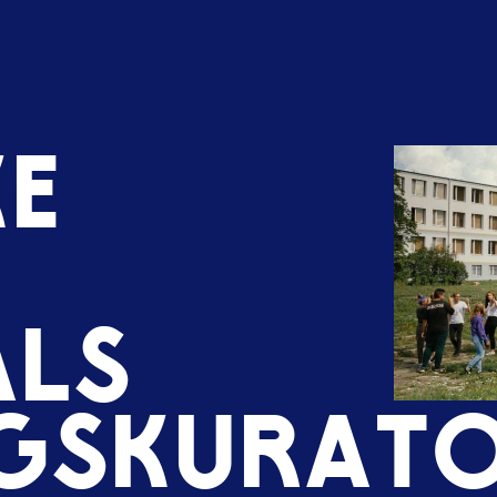
k
e
a
l
s
g
s
k
u
r
a
t