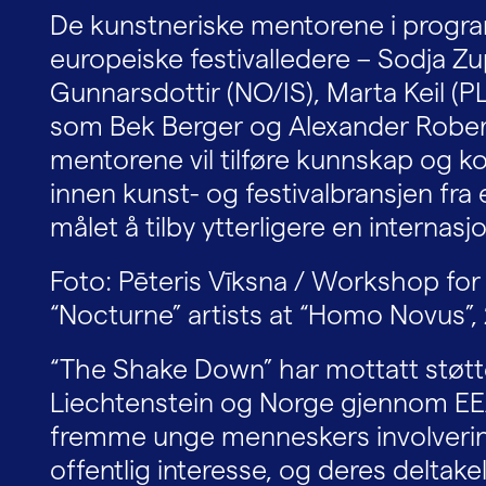
De kunstneriske mentorene i progr
europeiske festivalledere – Sodja Z
Gunnarsdottir (NO/IS), Marta Keil (P
som Bek Berger og Alexander Rober
mentorene vil tilføre kunnskap og 
innen kunst- og festivalbransjen fra e
målet å tilby ytterligere en internasj
Foto: Pēteris Vīksna / Workshop fo
“Nocturne” artists at “Homo Novus”, 
“The Shake Down” har mottatt støtte
Liechtenstein og Norge gjennom EEA
fremme unge menneskers involvering 
offentlig interesse, og deres deltakels