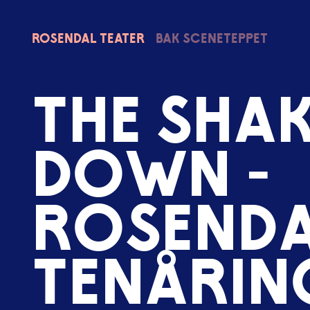
Rosendal
Teater
Bak sceneteppet
T
h
e
S
h
a
D
o
w
n
-
R
o
s
e
n
d
t
e
n
å
r
i
n