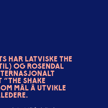
s har latviske The
TIL) og Rosendal
internasjonalt
 “The Shake
om mål å utvikle
ledere.