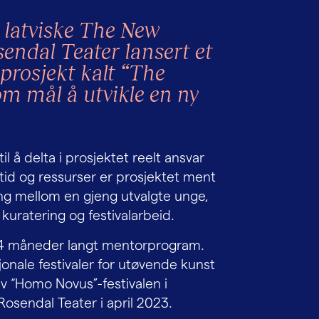
 latviske The New
sendal Teater lansert et
prosjekt kalt “The
m mål å utvikle en ny
l å delta i prosjektet reelt ansvar
v tid og ressurser er prosjektet ment
ling mellom en gjeng utvalgte unge,
kuratering og festivalarbeid.
et 14 måneder langt mentorprogram.
sjonale festivaler for utøvende kunst
 “Homo Novus”-festivalen i
osendal Teater i april 2023.