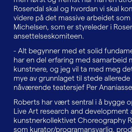
Rosendal skal og hvordan vi skal 
videre på det massive arbeidet som e
Michelsen, som er styreleder i Rose
ansettelseskomiteen.
- Alt begynner med et solid fundame
har en del erfaring med samarbeid m
kunstnere, og jeg vil ta med meg det
mye av grunnlaget til stede allered
nåværende teatersjef Per Ananiassen
Roberts har vært sentral i å bygge o
Live Art research and development
kunstnerkollektivet Choreography Re
som kurator/programansvarlig, prod