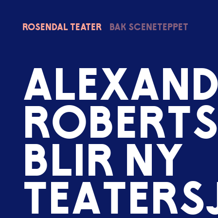
Rosendal
Teater
Bak sceneteppet
A
l
e
x
a
n
R
o
b
e
r
t
b
l
i
r
n
y
t
e
a
t
e
r
s