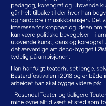
pedagog, koreograf og utøvende ku
går helt tilbake til der hvor han beg
og hardcore i musikkbransjen. Det va
interesse for kroppen og ideen om 
kan være politiske bevegelser – i a
utøvende kunst, dans og koreografi.
det ærverdige art deco-bygget i Øs
tydelig på ambisjonen:
Han har fulgt teaterhuset lenge, sel
Bastardfestivalen i 2018 og er både 
arbeidet han skal bygge videre på:
- Rosendal Teater og tidligere Teate
mine øyne alltid vært et sted som fo