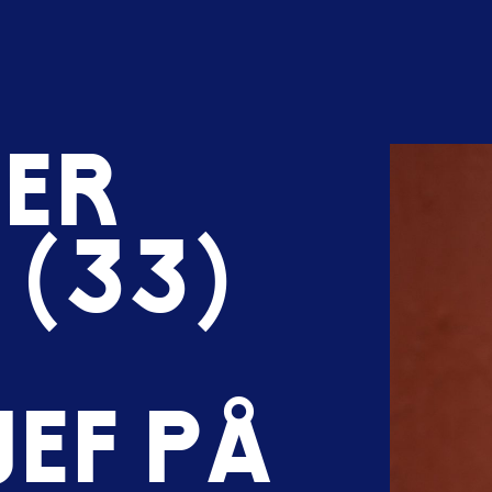
d
e
r
s
(
3
3
)
j
e
f
p
å