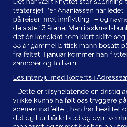
Det har vært knyttet stor spenning t
teatersjef Per Ananiassen har ledet
på reisen mot innflytting i – og navn
de siste 13 årene. Men i søknadsbun
det én kandidat som klart skilte seg
33 år gammel britisk mann bosatt på
fra feltet. I januar kommer han flyt
samboer og to barn.
Les intervju med Roberts i Adressea
- Dette er tilsynelatende en dristig 
vi ikke kunne ha følt oss tryggere p
scenekunstfeltet, han har besittet om
det og har både bred og dyp tverrk
men først og fremst har han en utro