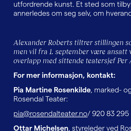
utfordrende kunst. Et sted som tilby
annerledes om seg selv, om hverand
Alexander Roberts tiltrer stillingen s
men vil fra 1. september være ansatt 
overlapp med sittende teatersjef Per
For mer informasjon, kontakt:
Pia Martine Rosenkilde
, marked- o
Rosendal Teater:
pia@rosendalteater.no
/ 920 83 295
Ottar Michelsen
, styreleder ved Ro