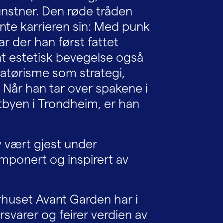
nstner. Den røde tråden
ynte karrieren sin: Med punk
r der han først fattet
at estetisk bevegelse også
matørisme som strategi,
 Når han tar over spakene i
tbyen i Trondheim, er han
v vært gjest under
imponert og inspirert av
rhuset Avant Garden har i
rsvarer og feirer verdien av