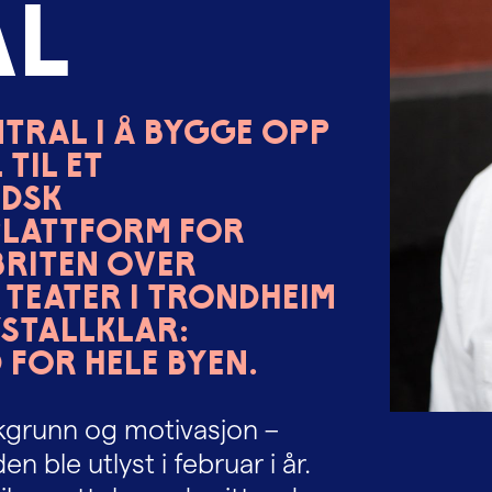
a
l
ntral i å bygge opp
til et
ndsk
plattform for
briten over
 Teater i Trondheim
ystallklar:
 for hele byen.
akgrunn og motivasjon –
 ble utlyst i februar i år.