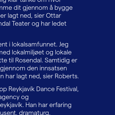
komme dit gjennom å bygge
r lagt ned, sier Ottar
ndal Teater og har ledet
nt i lokalsamfunnet. Jeg
ed lokalmiljøet og lokale
te til Rosendal. Samtidig er
e gjennom den innsatsen
 har lagt ned, sier Roberts.
pp Reykjavík Dance Festival,
 agency og
ykjavík. Han har erfaring
usent, dramaturg,