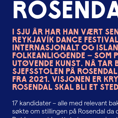
R
o
s
e
n
d
I sju år har han vært se
Reykjavík Dance Festival 
internasjonalt og isla
folkeanliggende – som 
utøvende kunst. Nå tar 
sjefsstolen på Rosendal
fra 2021. Visjonen er kr
Rosendal skal bli et sted
17 kandidater – alle med relevant b
søkte om stillingen på Rosendal da den