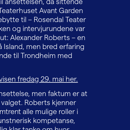
il ansettelsen, da sittende
 Teaterhuset Avant Garden
ebytte til – Rosendal Teater
ken og intervjurundene var
 ut: Alexander Roberts – en
 Island, men bred erfaring
tende til Trondheim med
visen fredag 29. mai her.
ansettelse, men faktum er at
å valget. Roberts kjenner
trent alle mulige roller i
unstnerisk kompetanse,
lig klar tanke om hvor