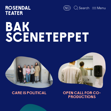
Rosendal
NO
Search
Menu
Teater
B
a
k
s
c
e
n
e
t
e
p
p
e
t
Care is political
Open call for co-
productions