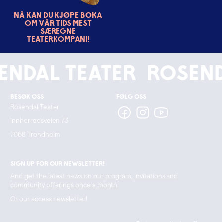
Nå kan du kjøpe boka
om vår tids mest
særegne
teaterkompani!
ndal Teater
Rosenda
Besøk oss
Følg oss
Rosendal Teater
Innherredsveien 73
7068 Trondheim
Sign up for our newsletter!
And get the latest news on our program, invitations and
community offerings once a month.
Or our access newsletter!