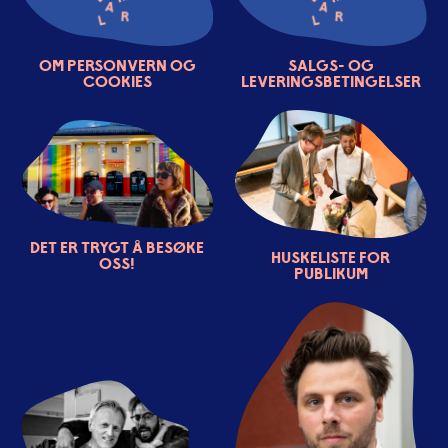
Om personvern og
Salgs- og
cookies
leveringsbetingelser
Det er trygt å besøke
Huskeliste for
oss!
publikum